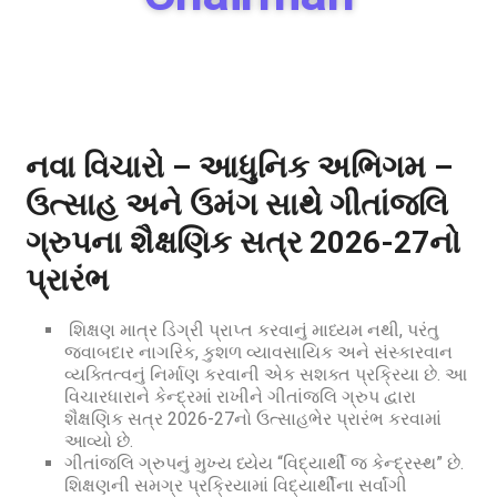
નવા વિચારો – આધુનિક અભિગમ –
ઉત્સાહ અને ઉમંગ સાથે ગીતાંજલિ
ગ્રુપના શૈક્ષણિક સત્ર 2026-27નો
પ્રારંભ
શિક્ષણ માત્ર ડિગ્રી પ્રાપ્ત કરવાનું માધ્યમ નથી, પરંતુ
જવાબદાર નાગરિક, કુશળ વ્યાવસાયિક અને સંસ્કારવાન
વ્યક્તિત્વનું નિર્માણ કરવાની એક સશક્ત પ્રક્રિયા છે. આ
વિચારધારાને કેન્દ્રમાં રાખીને ગીતાંજલિ ગ્રુપ દ્વારા
શૈક્ષણિક સત્ર 2026-27નો ઉત્સાહભેર પ્રારંભ કરવામાં
આવ્યો છે.
ગીતાંજલિ ગ્રુપનું મુખ્ય ધ્યેય “વિદ્યાર્થી જ કેન્દ્રસ્થ” છે.
શિક્ષણની સમગ્ર પ્રક્રિયામાં વિદ્યાર્થીના સર્વાંગી