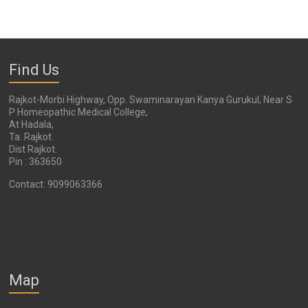
Find Us
Rajkot-Morbi Highway, Opp. Swaminarayan Kanya Gurukul, Near S
P Homeopathic Medical College,
At Hadala,
Ta. Rajkot.
Dist Rajkot.
Pin : 363650
Contact: 9099063366
Map