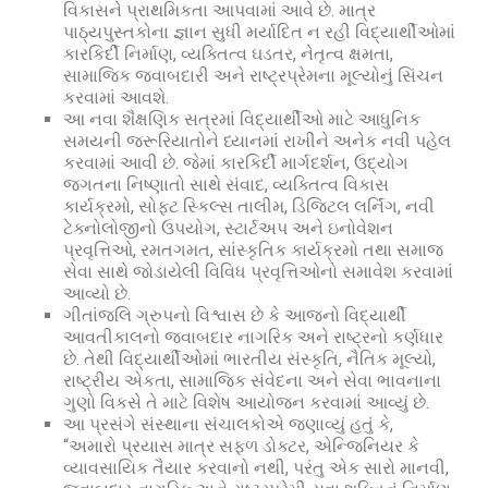
વિકાસને પ્રાથમિકતા આપવામાં આવે છે. માત્ર
પાઠ્યપુસ્તકોના જ્ઞાન સુધી મર્યાદિત ન રહી વિદ્યાર્થીઓમાં
કારકિર્દી નિર્માણ, વ્યક્તિત્વ ઘડતર, નેતૃત્વ ક્ષમતા,
સામાજિક જવાબદારી અને રાષ્ટ્રપ્રેમના મૂલ્યોનું સિંચન
કરવામાં આવશે.
આ નવા શૈક્ષણિક સત્રમાં વિદ્યાર્થીઓ માટે આધુનિક
સમયની જરૂરિયાતોને ધ્યાનમાં રાખીને અનેક નવી પહેલ
કરવામાં આવી છે. જેમાં કારકિર્દી માર્ગદર્શન, ઉદ્યોગ
જગતના નિષ્ણાતો સાથે સંવાદ, વ્યક્તિત્વ વિકાસ
કાર્યક્રમો, સોફ્ટ સ્કિલ્સ તાલીમ, ડિજિટલ લર્નિંગ, નવી
ટેક્નોલોજીનો ઉપયોગ, સ્ટાર્ટઅપ અને ઇનોવેશન
પ્રવૃત્તિઓ, રમતગમત, સાંસ્કૃતિક કાર્યક્રમો તથા સમાજ
સેવા સાથે જોડાયેલી વિવિધ પ્રવૃત્તિઓનો સમાવેશ કરવામાં
આવ્યો છે.
ગીતાંજલિ ગ્રુપનો વિશ્વાસ છે કે આજનો વિદ્યાર્થી
આવતીકાલનો જવાબદાર નાગરિક અને રાષ્ટ્રનો કર્ણધાર
છે. તેથી વિદ્યાર્થીઓમાં ભારતીય સંસ્કૃતિ, નૈતિક મૂલ્યો,
રાષ્ટ્રીય એકતા, સામાજિક સંવેદના અને સેવા ભાવનાના
ગુણો વિકસે તે માટે વિશેષ આયોજન કરવામાં આવ્યું છે.
આ પ્રસંગે સંસ્થાના સંચાલકોએ જણાવ્યું હતું કે,
“અમારો પ્રયાસ માત્ર સફળ ડોક્ટર, એન્જિનિયર કે
વ્યાવસાયિક તૈયાર કરવાનો નથી, પરંતુ એક સારો માનવી,