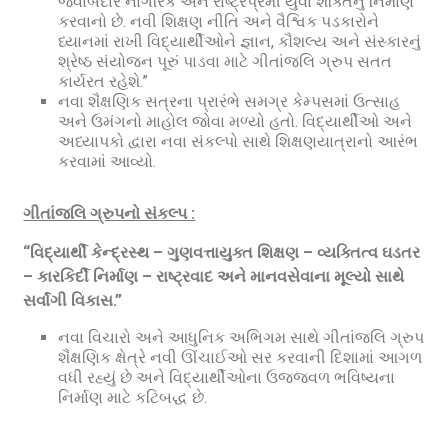
જવાબદાર નાગરિક અને રાષ્ટ્રપ્રેમી યુવા શક્તિનું નિર્માણ
કરવાનો છે. નવી શિક્ષણ નીતિ અને વૈશ્વિક પડકારોને
ધ્યાનમાં રાખી વિદ્યાર્થીઓને જ્ઞાન, કૌશલ્ય અને સંસ્કારનું
શ્રેષ્ઠ સંયોજન પૂરું પાડવા માટે ગીતાંજલિ ગ્રુપ સતત
કાર્યરત રહેશે.”
નવા શૈક્ષણિક સત્રના પ્રારંભે સમગ્ર કેમ્પસમાં ઉત્સાહ
અને ઉમંગનો માહોલ જોવા મળ્યો હતો. વિદ્યાર્થીઓ અને
અધ્યાપકો દ્વારા નવા સંકલ્પો સાથે શિક્ષણયાત્રાનો આરંભ
કરવામાં આવ્યો.
ગીતાંજલિ ગ્રુપનો સંકલ્પ :
“વિદ્યાર્થી કેન્દ્રસ્થ – ગુણવત્તાયુક્ત શિક્ષણ – વ્યક્તિત્વ ઘડતર
– કારકિર્દી નિર્માણ – રાષ્ટ્રવાદ અને માનવસેવાના મૂલ્યો સાથે
સર્વાંગી વિકાસ.”
નવા વિચારો અને આધુનિક અભિગમ સાથે ગીતાંજલિ ગ્રુપ
શૈક્ષણિક ક્ષેત્રે નવી ઊંચાઈઓ સર કરવાની દિશામાં આગળ
વધી રહ્યું છે અને વિદ્યાર્થીઓના ઉજ્જવળ ભવિષ્યના
નિર્માણ માટે કટિબદ્ધ છે.